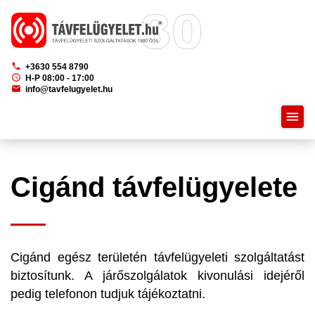
phone
+3630 554 8790
schedule
H-P 08:00 - 17:00
mail
info@tavfelugyelet.hu
menu
Cigánd távfelügyelete
Cigánd egész területén távfelügyeleti szolgáltatást
biztosítunk. A járőszolgálatok kivonulási idejéről
pedig telefonon tudjuk tájékoztatni.