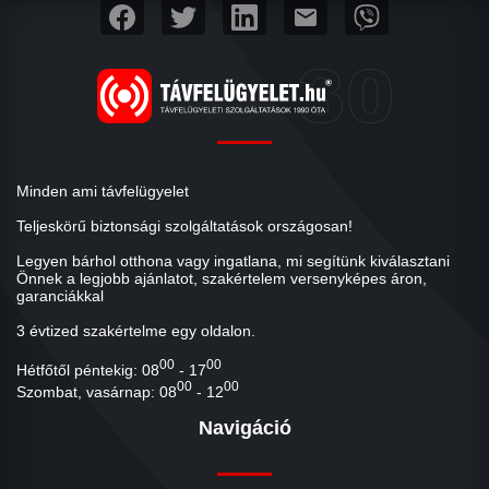
mail
Minden ami távfelügyelet
Teljeskörű biztonsági szolgáltatások országosan!
Legyen bárhol otthona vagy ingatlana, mi segítünk kiválasztani
Önnek a legjobb ajánlatot, szakértelem versenyképes áron,
garanciákkal
3 évtized szakértelme egy oldalon.
00
00
Hétfőtől péntekig: 08
- 17
00
00
Szombat, vasárnap: 08
- 12
Navigáció