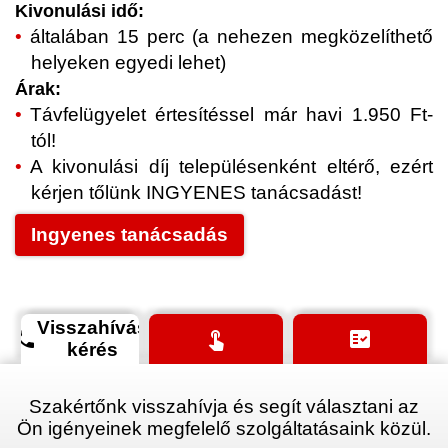
Kivonulási idő:
általában 15 perc (a nehezen megközelíthető
helyeken egyedi lehet)
Árak:
Távfelügyelet értesítéssel már havi 1.950 Ft-
tól!
A kivonulási díj településenként eltérő, ezért
kérjen tőlünk INGYENES tanácsadást!
Ingyenes tanácsadás
Visszahívás
phone
touch_app
fact_check
kérés
Szakértőnk visszahívja és segít választani az
Ön igényeinek megfelelő szolgáltatásaink közül.