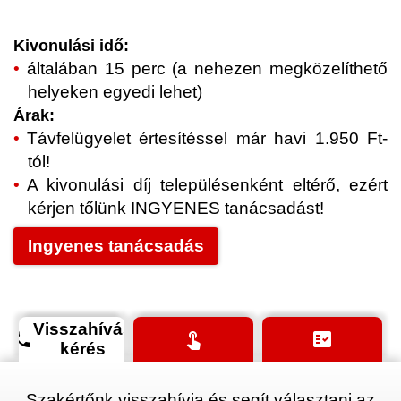
Kivonulási idő:
általában 15 perc (a nehezen megközelíthető
helyeken egyedi lehet)
Árak:
Távfelügyelet értesítéssel már havi 1.950 Ft-
tól!
A kivonulási díj településenként eltérő, ezért
kérjen tőlünk INGYENES tanácsadást!
Ingyenes tanácsadás
Visszahívás
phone
touch_app
fact_check
kérés
Szakértőnk visszahívja és segít választani az