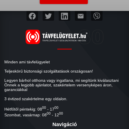
mail
Minden ami távfelügyelet
Teljeskörű biztonsági szolgáltatások országosan!
Legyen bárhol otthona vagy ingatlana, mi segítünk kiválasztani
Önnek a legjobb ajánlatot, szakértelem versenyképes áron,
garanciákkal
3 évtized szakértelme egy oldalon.
00
00
Hétfőtől péntekig: 08
- 17
00
00
Szombat, vasárnap: 08
- 12
Navigáció