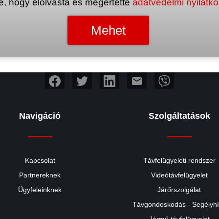
e, hogy elolvasta és megértette
adatvédelmi nyilatk
mail
Navigáció
Szolgáltatások
Kapcsolat
Távfelügyeleti rendszer
Partnereknek
Videótávfelügyelet
Ügyfeleinknek
Járőrszolgálat
Távgondoskodás - Segélyh
Jármű távfelügyelet