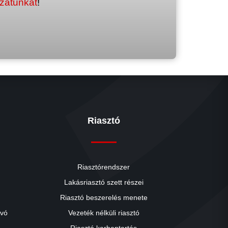
ozatunkat
!
Riasztó
Riasztórendszer
Lakásriasztó szett részei
Riasztó beszerelés menete
close
ívó
Vezeték nélküli riasztó
Riasztó karbantartás