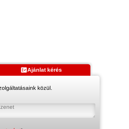
fact_check
Ajánlat kérés
olgáltatásaink közül.