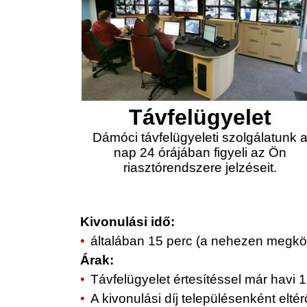
Távfelügyelet
Dámóci távfelügyeleti szolgálatunk 
nap 24 órájában figyeli az Ön
riasztórendszere jelzéseit.
Kivonulási idő:
általában 15 perc (a nehezen megköz
Árak:
Távfelügyelet értesítéssel már havi 1.
A kivonulási díj településenként elt