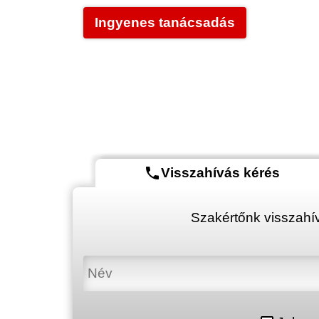
Ingyenes tanácsadás
phone
Visszahívás kérés
Szakértőnk visszahív