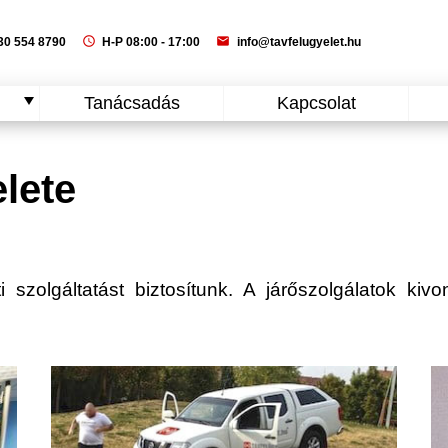
schedule
mail
0 554 8790
H-P 08:00 - 17:00
info@tavfelugyelet.hu
Tanácsadás
Kapcsolat
lete
 szolgáltatást biztosítunk. A járőszolgálatok kivon