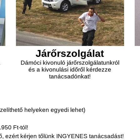
Járőrszolgálat
a
Dámóci kivonuló járőrszolgálatunkról
és a kivonulási időről kérdezze
tanácsadónkat!
elíthető helyeken egyedi lehet)
950 Ft-tól!
érő, ezért kérjen tőlünk INGYENES tanácsadást!