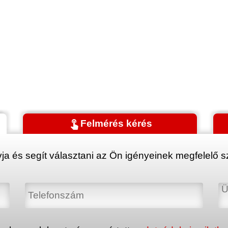
touch_app
Felmérés kérés
ja és segít választani az Ön igényeinek megfelelő sz