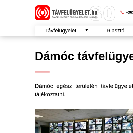
phone
+363
Távfelügyelet
Riasztó
Dámóc távfelügye
Dámóc egész területén távfelügyeleti
tájékoztatni.