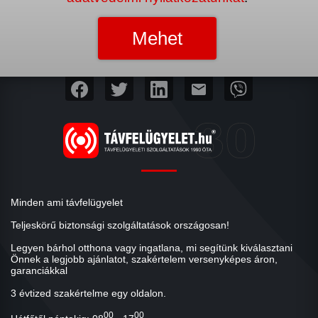
mail
Minden ami távfelügyelet
Teljeskörű biztonsági szolgáltatások országosan!
Legyen bárhol otthona vagy ingatlana, mi segítünk kiválasztani
Önnek a legjobb ajánlatot, szakértelem versenyképes áron,
garanciákkal
3 évtized szakértelme egy oldalon.
00
00