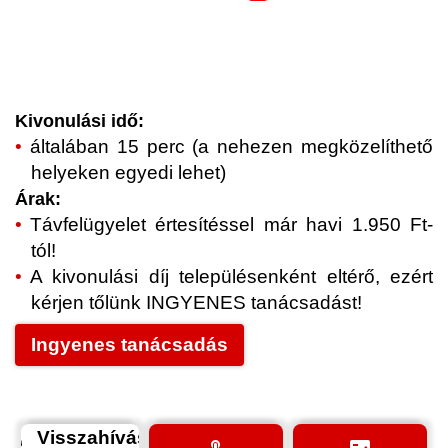
Kivonulási idő:
általában 15 perc (a nehezen megközelíthető
helyeken egyedi lehet)
Árak:
Távfelügyelet értesítéssel már havi 1.950 Ft-
tól!
A kivonulási díj településenként eltérő, ezért
kérjen tőlünk INGYENES tanácsadást!
Ingyenes tanácsadás
Visszahívás