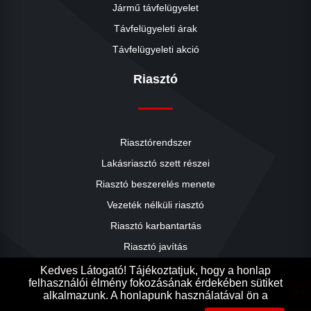
Jármű távfelügyelet
Távfelügyeleti árak
Távfelügyeleti akció
Riasztó
Riasztórendszer
Lakásriasztó szett részei
Riasztó beszerelés menete
close
Vezeték nélküli riasztó
Riasztó karbantartás
Riasztó javítás
Riasztók árai
Kedves Látogató! Tájékoztatjuk, hogy a honlap
felhasználói élmény fokozásának érdekében sütiket
Riasztó akció
search
alkalmazunk. A honlapunk használatával ön a