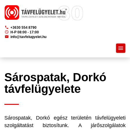
phone
+3630 554 8790
schedule
H-P 08:00 - 17:00
mail
info@tavfelugyelet.hu
menu
Sárospatak, Dorkó
távfelügyelete
Sárospatak, Dorkó egész területén távfelügyeleti
szolgáltatást biztosítunk. A járőszolgálatok