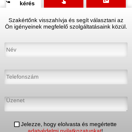
phone
touch_app
fact_check
kérés
Szakértőnk visszahívja és segít választani az
Ön igényeinek megfelelő szolgáltatásaink közül.
Jelezze, hogy elolvasta és megértette
adatvédelmi nyilatkozatunkat
!