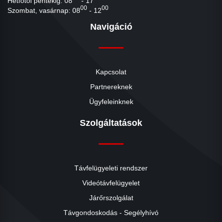
Hétfőtől péntekig: 08
- 17
00
00
Szombat, vasárnap: 08
- 12
Navigáció
Kapcsolat
Partnereknek
Ügyfeleinknek
Szolgáltatások
Távfelügyeleti rendszer
Videótávfelügyelet
Járőrszolgálat
Távgondoskodás - Segélyhívó