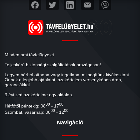
mail
Minden ami távfelügyelet
Teljeskörű biztonsági szolgáltatások országosan!
Legyen bárhol otthona vagy ingatlana, mi segítünk kiválasztani
Önnek a legjobb ajánlatot, szakértelem versenyképes áron,
garanciákkal
3 évtized szakértelme egy oldalon.
00
00
Hétfőtől péntekig: 08
- 17
00
00
Szombat, vasárnap: 08
- 12
Navigáció