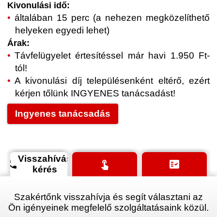
Kivonulási idő:
általában 15 perc (a nehezen megközelíthető
helyeken egyedi lehet)
Árak:
Távfelügyelet értesítéssel már havi 1.950 Ft-
tól!
A kivonulási díj településenként eltérő, ezért
kérjen tőlünk INGYENES tanácsadást!
Ingyenes tanácsadás
Visszahívás
phone
touch_app
fact_check
kérés
Szakértőnk visszahívja és segít választani az
Ön igényeinek megfelelő szolgáltatásaink közül.