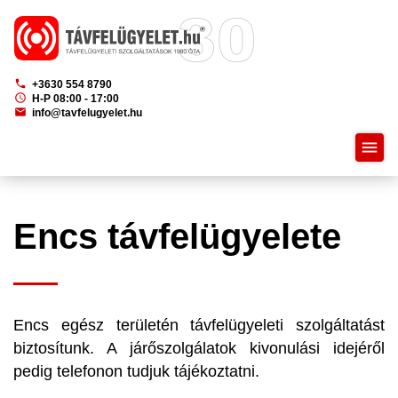
phone
+3630 554 8790
schedule
H-P 08:00 - 17:00
mail
info@tavfelugyelet.hu
menu
Encs távfelügyelete
Encs egész területén távfelügyeleti szolgáltatást
biztosítunk. A járőszolgálatok kivonulási idejéről
pedig telefonon tudjuk tájékoztatni.