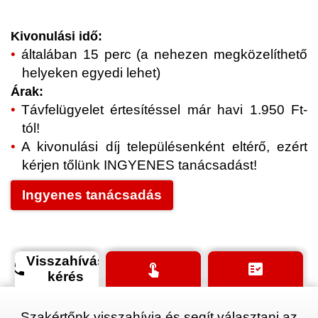
Kivonulási idő:
általában 15 perc (a nehezen megközelíthető
helyeken egyedi lehet)
Árak:
Távfelügyelet értesítéssel már havi 1.950 Ft-
tól!
A kivonulási díj településenként eltérő, ezért
kérjen tőlünk INGYENES tanácsadást!
Ingyenes tanácsadás
Visszahívás
phone
touch_app
fact_check
kérés
Szakértőnk visszahívja és segít választani az