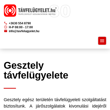
phone
+3630 554 8790
schedule
H-P 08:00 - 17:00
mail
info@tavfelugyelet.hu
menu
Gesztely
távfelügyelete
Gesztely egész területén távfelügyeleti szolgáltatást
biztosítunk. A járőszolgálatok kivonulási idejéről