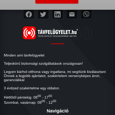
mail
Minden ami távfelügyelet
Teljeskörű biztonsági szolgáltatások országosan!
Legyen bárhol otthona vagy ingatlana, mi segítünk kiválasztani
Önnek a legjobb ajánlatot, szakértelem versenyképes áron,
garanciákkal
3 évtized szakértelme egy oldalon.
00
00
Hétfőtől péntekig: 08
- 17
00
00
Szombat, vasárnap: 08
- 12
Navigáció