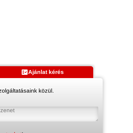
fact_check
Ajánlat kérés
olgáltatásaink közül.