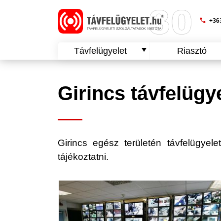
phone
+363
Távfelügyelet
Riasztó
Girincs távfelügy
Girincs egész területén távfelügyelet
tájékoztatni.