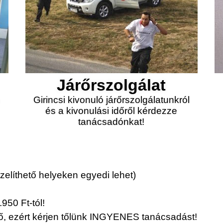
Járőrszolgálat
a
Girincsi kivonuló járőrszolgálatunkról
és a kivonulási időről kérdezze
tanácsadónkat!
elíthető helyeken egyedi lehet)
950 Ft-tól!
érő, ezért kérjen tőlünk INGYENES tanácsadást!