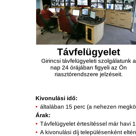
Távfelügyelet
Girincsi távfelügyeleti szolgálatunk 
nap 24 órájában figyeli az Ön
riasztórendszere jelzéseit.
Kivonulási idő:
általában 15 perc (a nehezen megköz
Árak:
Távfelügyelet értesítéssel már havi 1.
A kivonulási díj településenként elt