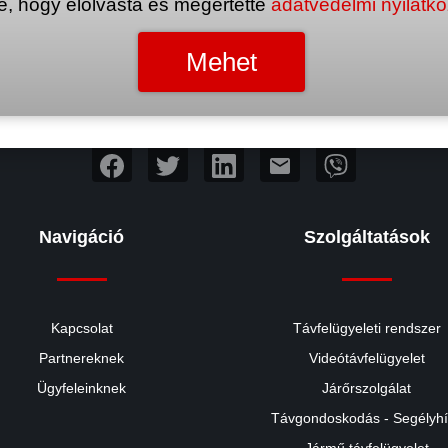
e, hogy elolvasta és megértette
adatvédelmi nyilatk
mail
Navigáció
Szolgáltatások
Kapcsolat
Távfelügyeleti rendszer
Partnereknek
Videótávfelügyelet
Ügyfeleinknek
Járőrszolgálat
Távgondoskodás - Segélyh
Jármű távfelügyelet