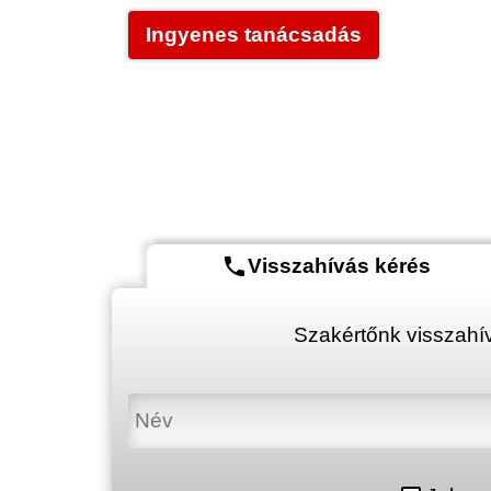
Ingyenes tanácsadás
phone
Visszahívás kérés
Szakértőnk visszahív