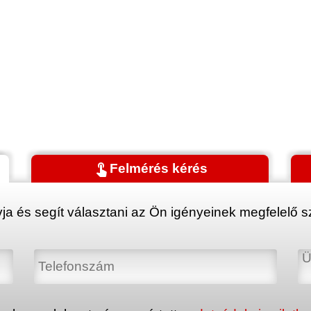
touch_app
Felmérés kérés
ja és segít választani az Ön igényeinek megfelelő sz