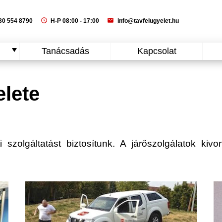
schedule
mail
0 554 8790
H-P 08:00 - 17:00
info@tavfelugyelet.hu
Tanácsadás
Kapcsolat
elete
i szolgáltatást biztosítunk. A járőszolgálatok kivo