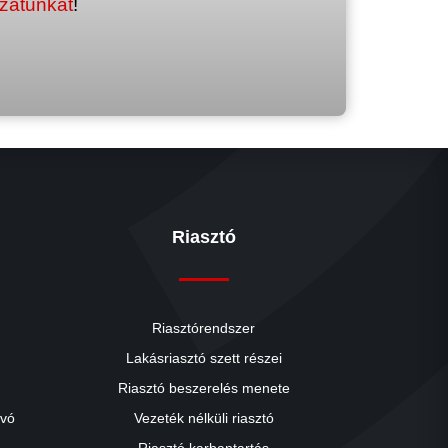
ozatunkat
!
Riasztó
Riasztórendszer
Lakásriasztó szett részei
Riasztó beszerelés menete
close
ívó
Vezeték nélküli riasztó
Riasztó karbantartás