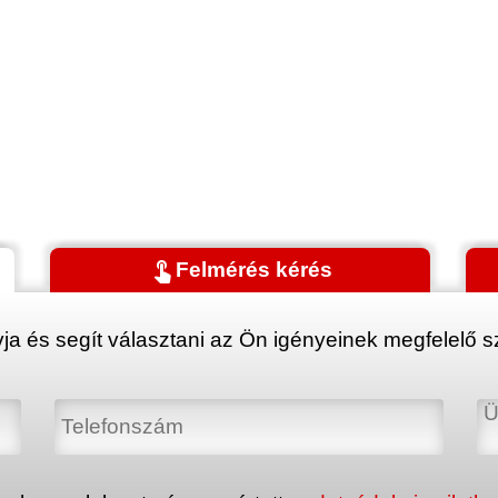
touch_app
Felmérés kérés
ja és segít választani az Ön igényeinek megfelelő sz