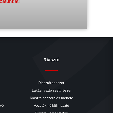
ozatunkat
!
Riasztó
Riasztórendszer
Lakásriasztó szett részei
Riasztó beszerelés menete
close
ívó
Vezeték nélküli riasztó
Riasztó karbantartás