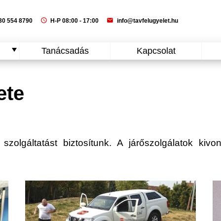
schedule
mail
0 554 8790
H-P 08:00 - 17:00
info@tavfelugyelet.hu
Tanácsadás
Kapcsolat
ete
 szolgáltatást biztosítunk. A járőszolgálatok kivon