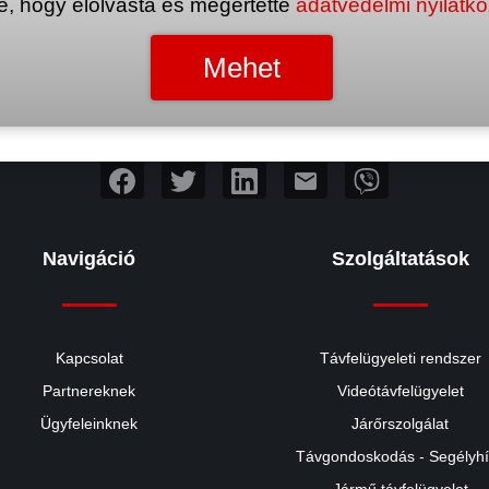
e, hogy elolvasta és megértette
adatvédelmi nyilatk
mail
Navigáció
Szolgáltatások
Kapcsolat
Távfelügyeleti rendszer
Partnereknek
Videótávfelügyelet
Ügyfeleinknek
Járőrszolgálat
Távgondoskodás - Segélyh
Jármű távfelügyelet