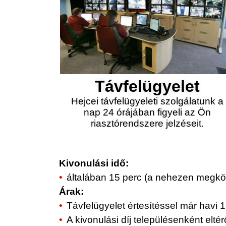
Távfelügyelet
Hejcei távfelügyeleti szolgálatunk a
nap 24 órájában figyeli az Ön
riasztórendszere jelzéseit.
Kivonulási idő:
általában 15 perc (a nehezen megköz
Árak:
Távfelügyelet értesítéssel már havi 1.
A kivonulási díj településenként elt