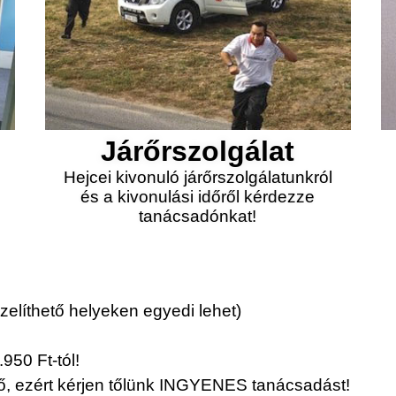
Járőrszolgálat
Hejcei kivonuló járőrszolgálatunkról
és a kivonulási időről kérdezze
tanácsadónkat!
elíthető helyeken egyedi lehet)
950 Ft-tól!
érő, ezért kérjen tőlünk INGYENES tanácsadást!