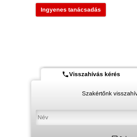
Ingyenes tanácsadás
phone
Visszahívás kérés
Szakértőnk visszahív