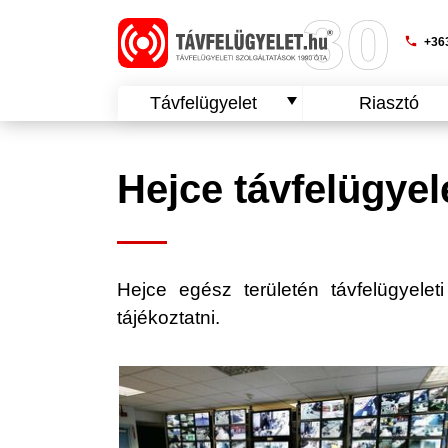
phone
+363
Távfelügyelet
Riasztó
Hejce távfelügyel
Hejce egész területén távfelügyeleti
tájékoztatni.