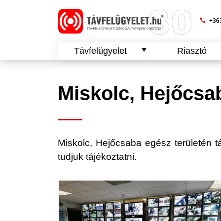
phone
+363
Távfelügyelet
Riasztó
Miskolc, Hejőcsab
Miskolc, Hejőcsaba egész területén táv
tudjuk tájékoztatni.