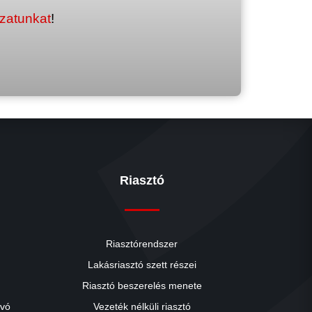
ozatunkat
!
Riasztó
Riasztórendszer
Lakásriasztó szett részei
Riasztó beszerelés menete
close
ívó
Vezeték nélküli riasztó