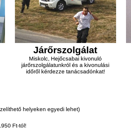
Járőrszolgálat
Miskolc, Hejőcsabai kivonuló
járőrszolgálatunkról és a kivonulási
időről kérdezze tanácsadónkat!
elíthető helyeken egyedi lehet)
950 Ft-tól!