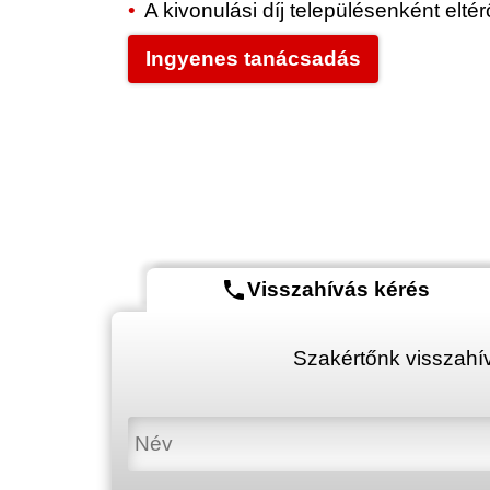
A kivonulási díj településenként elt
Ingyenes tanácsadás
phone
Visszahívás kérés
Szakértőnk visszahív