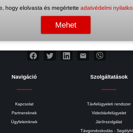
e, hogy elolvasta és megértette
adatvédelmi nyilatk
mail
Navigáció
Szolgáltatások
Kapcsolat
Távfelügyeleti rendszer
Partnereknek
Videótávfelügyelet
Ügyfeleinknek
Járőrszolgálat
Távgondoskodás - Segélyh