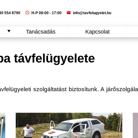
schedule
mail
0 554 8790
H-P 08:00 - 17:00
info@tavfelugyelet.hu
Tanácsadás
Kapcsolat
a távfelügyelete
felügyeleti szolgáltatást biztosítunk. A járőszolgála