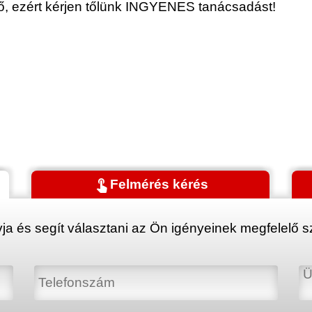
érő, ezért kérjen tőlünk INGYENES tanácsadást!
touch_app
Felmérés kérés
ja és segít választani az Ön igényeinek megfelelő sz