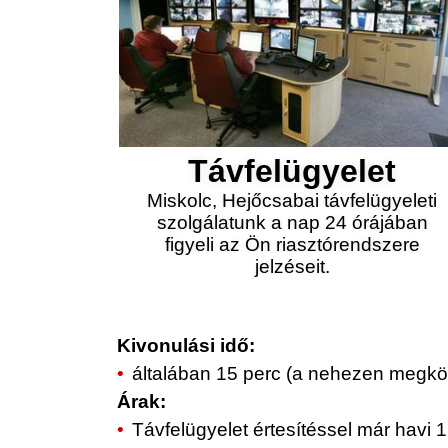
Távfelügyelet
Miskolc, Hejőcsabai távfelügyeleti
szolgálatunk a nap 24 órájában
figyeli az Ön riasztórendszere
jelzéseit.
Kivonulási idő:
általában 15 perc (a nehezen megköz
Árak:
Távfelügyelet értesítéssel már havi 1.