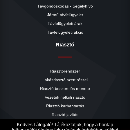
Távgondoskodás - Segélyhívó
Jármű távfelügyelet
Távfelügyeleti árak
Távfelügyeleti akció
Riasztó
Riasztórendszer
Lakásriasztó szett részei
Riasztó beszerelés menete
close
Vezeték nélküli riasztó
Riasztó karbantartás
Riasztó javítás
Riasztók árai
Kedves Látogató! Tájékoztatjuk, hogy a honlap
felhasználói élmény fokozásának érdekében sütiket