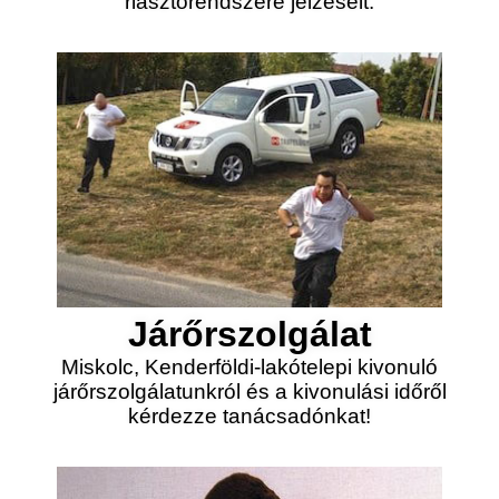
riasztórendszere jelzéseit.
Járőrszolgálat
Miskolc, Kenderföldi-lakótelepi kivonuló
járőrszolgálatunkról és a kivonulási időről
kérdezze tanácsadónkat!