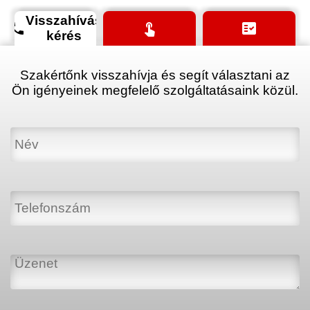
Visszahívás
phone
touch_app
fact_check
kérés
Szakértőnk visszahívja és segít választani az
Ön igényeinek megfelelő szolgáltatásaink közül.