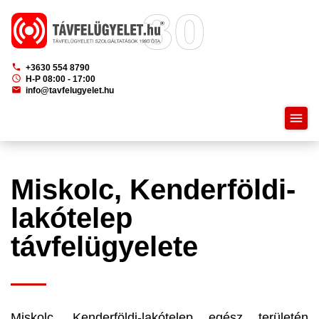
phone
+3630 554 8790
schedule
H-P 08:00 - 17:00
mail
info@tavfelugyelet.hu
menu
Miskolc, Kenderföldi-
lakótelep
távfelügyelete
Miskolc, Kenderföldi-lakótelep egész területén