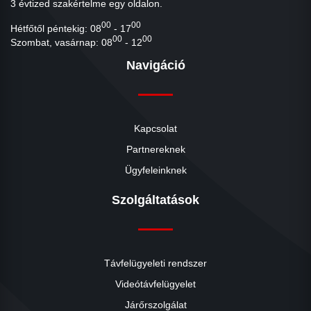
3 évtized szakértelme egy oldalon.
00
00
Hétfőtől péntekig: 08
- 17
00
00
Szombat, vasárnap: 08
- 12
Navigáció
Kapcsolat
Partnereknek
Ügyfeleinknek
Szolgáltatások
Távfelügyeleti rendszer
Videótávfelügyelet
Járőrszolgálat