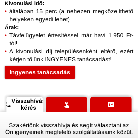
Kivonulási idő:
általában 15 perc (a nehezen megközelíthető
helyeken egyedi lehet)
Árak:
Távfelügyelet értesítéssel már havi 1.950 Ft-
tól!
A kivonulási díj településenként eltérő, ezért
kérjen tőlünk INGYENES tanácsadást!
Ingyenes tanácsadás
Visszahívás
phone
touch_app
fact_check
kérés
Szakértőnk visszahívja és segít választani az
Ön igényeinek megfelelő szolgáltatásaink közül.