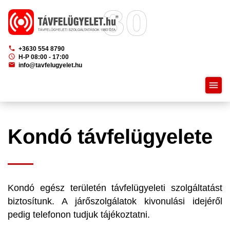
phone
+3630 554 8790
schedule
H-P 08:00 - 17:00
mail
info@tavfelugyelet.hu
menu
Kondó távfelügyelete
Kondó egész területén távfelügyeleti szolgáltatást
biztosítunk. A járőszolgálatok kivonulási idejéről
pedig telefonon tudjuk tájékoztatni.