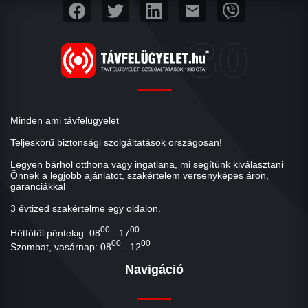
mail
Minden ami távfelügyelet
Teljeskörű biztonsági szolgáltatások országosan!
Legyen bárhol otthona vagy ingatlana, mi segítünk kiválasztani
Önnek a legjobb ajánlatot, szakértelem versenyképes áron,
garanciákkal
3 évtized szakértelme egy oldalon.
00
00
Hétfőtől péntekig: 08
- 17
00
00
Szombat, vasárnap: 08
- 12
Navigáció