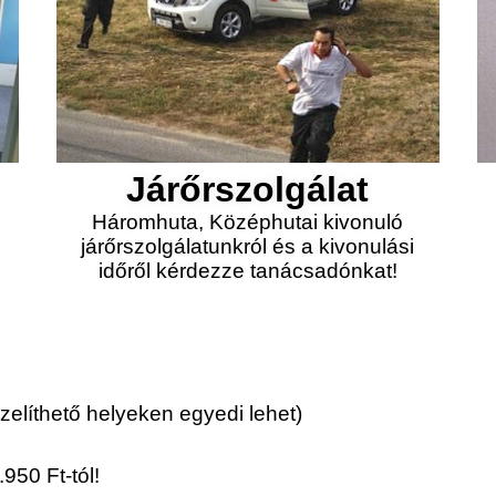
Járőrszolgálat
Háromhuta, Középhutai kivonuló
járőrszolgálatunkról és a kivonulási
időről kérdezze tanácsadónkat!
elíthető helyeken egyedi lehet)
950 Ft-tól!