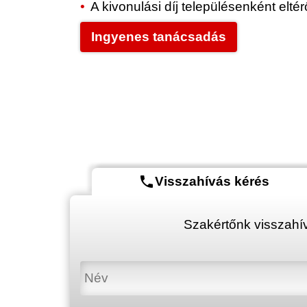
A kivonulási díj településenként elt
Ingyenes tanácsadás
phone
Visszahívás kérés
Szakértőnk visszahív