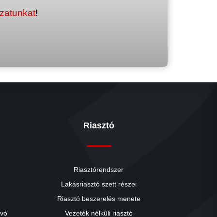
ozatunkat
!
Riasztó
Riasztórendszer
Lakásriasztó szett részei
Riasztó beszerelés menete
close
ívó
Vezeték nélküli riasztó