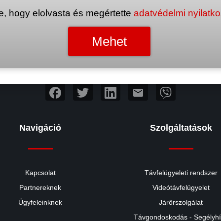
e, hogy elolvasta és megértette
adatvédelmi nyilatk
mail
Navigáció
Szolgáltatások
Kapcsolat
Távfelügyeleti rendszer
Partnereknek
Videótávfelügyelet
Ügyfeleinknek
Járőrszolgálat
Távgondoskodás - Segélyh