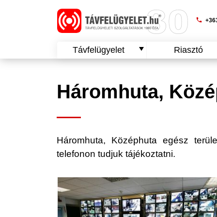
phone
+363
Távfelügyelet
Riasztó
Háromhuta, Közép
Háromhuta, Középhuta egész területén
telefonon tudjuk tájékoztatni.