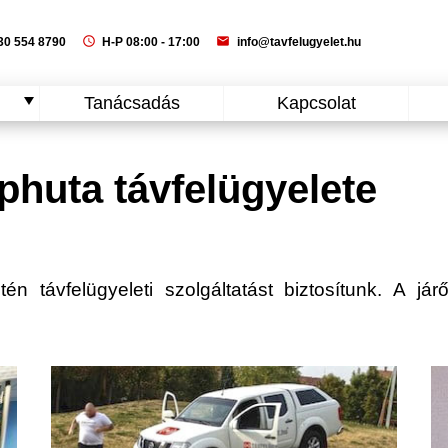
schedule
mail
0 554 8790
H-P 08:00 - 17:00
info@tavfelugyelet.hu
Tanácsadás
Kapcsolat
huta távfelügyelete
 távfelügyeleti szolgáltatást biztosítunk. A járő