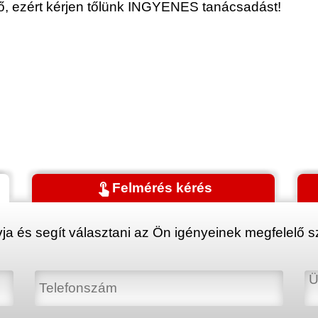
érő, ezért kérjen tőlünk INGYENES tanácsadást!
touch_app
Felmérés kérés
ja és segít választani az Ön igényeinek megfelelő sz