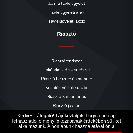
Jármű távfelügyelet
Távfelügyeleti árak
Távfelügyeleti akció
Riasztó
Riasztórendszer
Lakásriasztó szett részei
Riasztó beszerelés menete
close
Vezeték nélküli riasztó
Riasztó karbantartás
Riasztó javítás
Riasztók árai
Kedves Látogató! Tájékoztatjuk, hogy a honlap
felhasználói élmény fokozásának érdekében sütiket
Riasztó akció
search
alkalmazunk. A honlapunk használatával ön a