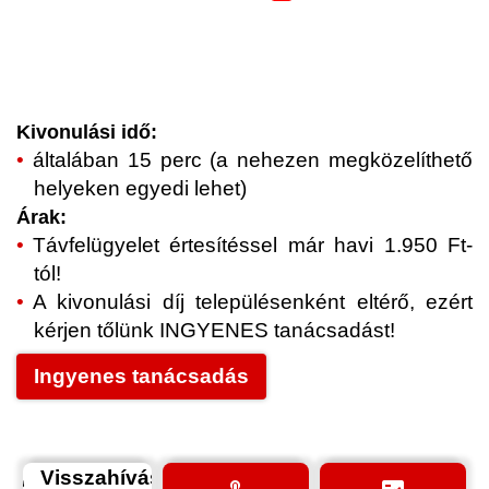
Kivonulási idő:
általában 15 perc (a nehezen megközelíthető
helyeken egyedi lehet)
Árak:
Távfelügyelet értesítéssel már havi 1.950 Ft-
tól!
A kivonulási díj településenként eltérő, ezért
kérjen tőlünk INGYENES tanácsadást!
Ingyenes tanácsadás
Visszahívás