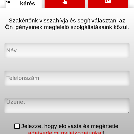
phone
touch_app
fact_check
kérés
Szakértőnk visszahívja és segít választani az
Ön igényeinek megfelelő szolgáltatásaink közül.
Jelezze, hogy elolvasta és megértette
adatvédelmi nyilatkozatunkat
!