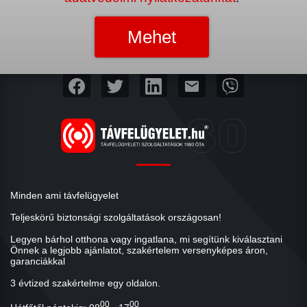
mail
Minden ami távfelügyelet
Teljeskörű biztonsági szolgáltatások országosan!
Legyen bárhol otthona vagy ingatlana, mi segítünk kiválasztani
Önnek a legjobb ajánlatot, szakértelem versenyképes áron,
garanciákkal
3 évtized szakértelme egy oldalon.
00
00