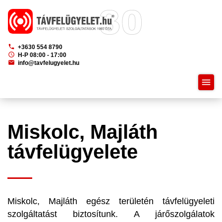
phone
+3630 554 8790
schedule
H-P 08:00 - 17:00
mail
info@tavfelugyelet.hu
menu
Miskolc, Majláth
távfelügyelete
Miskolc, Majláth egész területén távfelügyeleti
szolgáltatást biztosítunk. A járőszolgálatok