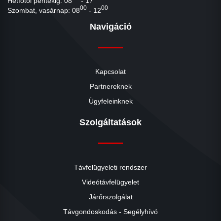
Hétfőtől péntekig: 08
- 17
00
00
Szombat, vasárnap: 08
- 12
Navigáció
Kapcsolat
Partnereknek
Ügyfeleinknek
Szolgáltatások
Távfelügyeleti rendszer
Videótávfelügyelet
Járőrszolgálat
Távgondoskodás - Segélyhívó