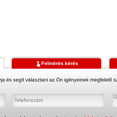
touch_app
Felmérés kérés
ja és segít választani az Ön igényeinek megfelelő sz