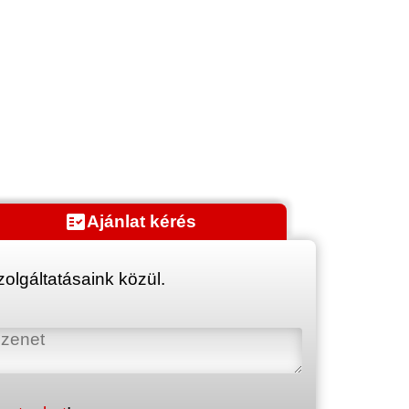
fact_check
Ajánlat kérés
olgáltatásaink közül.