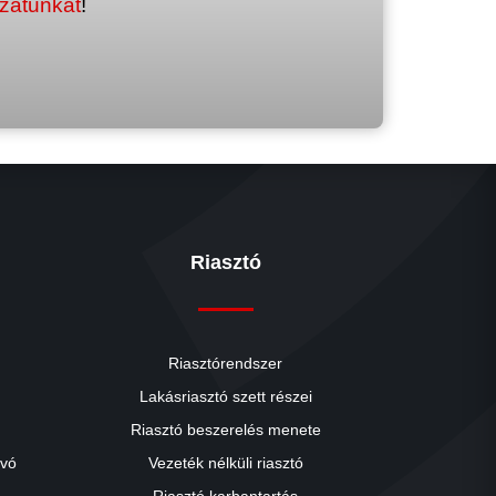
ozatunkat
!
Riasztó
Riasztórendszer
Lakásriasztó szett részei
Riasztó beszerelés menete
close
ívó
Vezeték nélküli riasztó
Riasztó karbantartás