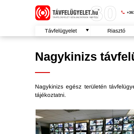
phone
+363
Távfelügyelet
Riasztó
Nagykinizs távfel
Nagykinizs egész területén távfelügyel
tájékoztatni.