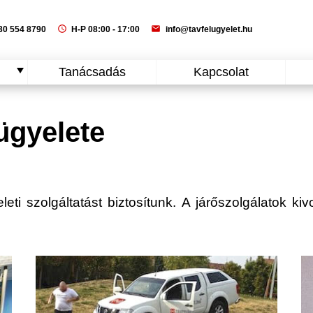
schedule
mail
0 554 8790
H-P 08:00 - 17:00
info@tavfelugyelet.hu
Tanácsadás
Kapcsolat
ügyelete
eti szolgáltatást biztosítunk. A járőszolgálatok kiv