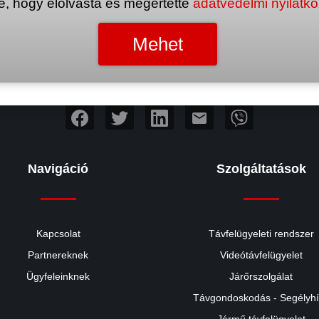
e, hogy elolvasta és megértette
adatvédelmi nyilatk
mail
Navigáció
Szolgáltatások
Kapcsolat
Távfelügyeleti rendszer
Partnereknek
Videótávfelügyelet
Ügyfeleinknek
Járőrszolgálat
Távgondoskodás - Segélyh
Jármű távfelügyelet