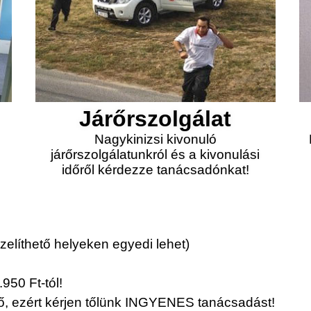
Járőrszolgálat
Nagykinizsi kivonuló
járőrszolgálatunkról és a kivonulási
időről kérdezze tanácsadónkat!
elíthető helyeken egyedi lehet)
950 Ft-tól!
érő, ezért kérjen tőlünk INGYENES tanácsadást!