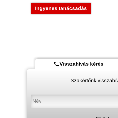
Ingyenes tanácsadás
phone
Visszahívás kérés
Szakértőnk visszahív