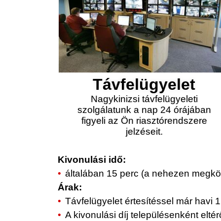
Távfelügyelet
Nagykinizsi távfelügyeleti
szolgálatunk a nap 24 órájában
figyeli az Ön riasztórendszere
jelzéseit.
Kivonulási idő:
általában 15 perc (a nehezen megköz
Árak:
Távfelügyelet értesítéssel már havi 1.
A kivonulási díj településenként elt