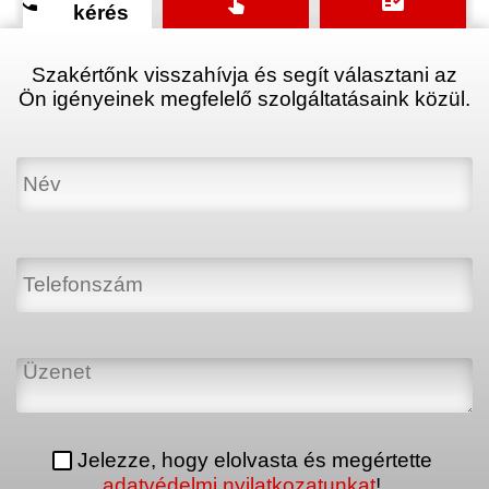
phone
touch_app
fact_check
kérés
Szakértőnk visszahívja és segít választani az
Ön igényeinek megfelelő szolgáltatásaink közül.
Jelezze, hogy elolvasta és megértette
adatvédelmi nyilatkozatunkat
!