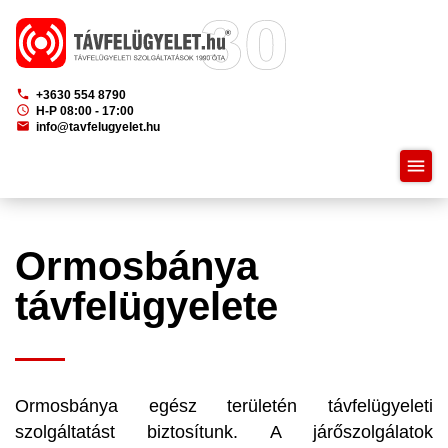
phone
+3630 554 8790
schedule
H-P 08:00 - 17:00
mail
info@tavfelugyelet.hu
menu
Ormosbánya
távfelügyelete
Ormosbánya egész területén távfelügyeleti
szolgáltatást biztosítunk. A járőszolgálatok