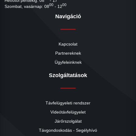
Hétfőtől péntekig: 08
- 17
00
00
Szombat, vasárnap: 08
- 12
Navigáció
Kapcsolat
Partnereknek
Ügyfeleinknek
Szolgáltatások
Távfelügyeleti rendszer
Videótávfelügyelet
Járőrszolgálat
Távgondoskodás - Segélyhívó