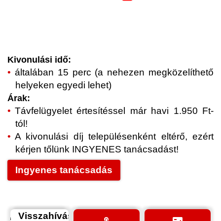
Kivonulási idő:
általában 15 perc (a nehezen megközelíthető
helyeken egyedi lehet)
Árak:
Távfelügyelet értesítéssel már havi 1.950 Ft-
tól!
A kivonulási díj településenként eltérő, ezért
kérjen tőlünk INGYENES tanácsadást!
Ingyenes tanácsadás
Visszahívás