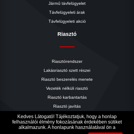
Jármű távfelügyelet
Távfelügyeleti árak
Távfelügyeleti akció
Riasztó
Riasztórendszer
Lakásriasztó szett részei
Riasztó beszerelés menete
close
Vezeték nélküli riasztó
Riasztó karbantartás
Riasztó javítás
Riasztók árai
Kedves Látogató! Tájékoztatjuk, hogy a honlap
felhasználói élmény fokozásának érdekében sütiket
Riasztó akció
search
alkalmazunk. A honlapunk használatával ön a