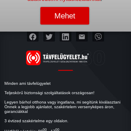
mail
Minden ami távfelügyelet
Teljeskörű biztonsági szolgáltatások országosan!
Legyen bárhol otthona vagy ingatlana, mi segítünk kiválasztani
Önnek a legjobb ajánlatot, szakértelem versenyképes áron,
garanciákkal
3 évtized szakértelme egy oldalon.
00
00