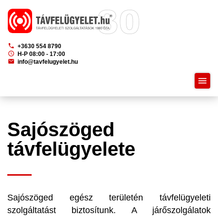
phone
+3630 554 8790
schedule
H-P 08:00 - 17:00
mail
info@tavfelugyelet.hu
menu
Sajószöged
távfelügyelete
Sajószöged egész területén távfelügyeleti
szolgáltatást biztosítunk. A járőszolgálatok