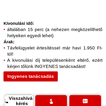
Kivonulási idő:
általában 15 perc (a nehezen megközelíthető
helyeken egyedi lehet)
Árak:
Távfelügyelet értesítéssel már havi 1.950 Ft-
tól!
A kivonulási díj településenként eltérő, ezért
kérjen tőlünk INGYENES tanácsadást!
Ingyenes tanácsadás
Visszahívás
phone
touch_app
fact_check
kérés