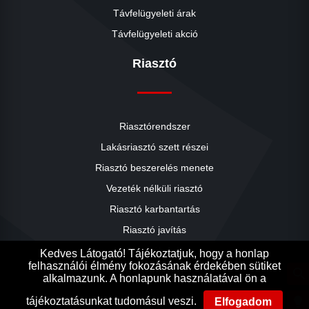
Távfelügyeleti árak
Távfelügyeleti akció
Riasztó
Riasztórendszer
Lakásriasztó szett részei
Riasztó beszerelés menete
close
Vezeték nélküli riasztó
Riasztó karbantartás
Riasztó javítás
Riasztók árai
Kedves Látogató! Tájékoztatjuk, hogy a honlap
felhasználói élmény fokozásának érdekében sütiket
Riasztó akció
search
alkalmazunk. A honlapunk használatával ön a
Ak
Ak
lightbulb
tájékoztatásunkat tudomásul veszi.
Elfogadom