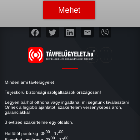
mail
Minden ami távfelügyelet
Teljeskörű biztonsági szolgáltatások országosan!
Legyen bárhol otthona vagy ingatlana, mi segítünk kiválasztani
Önnek a legjobb ajánlatot, szakértelem versenyképes áron,
garanciákkal
3 évtized szakértelme egy oldalon.
00
00
Hétfőtől péntekig: 08
- 17
00
00
Szombat, vasárnap: 08
- 12