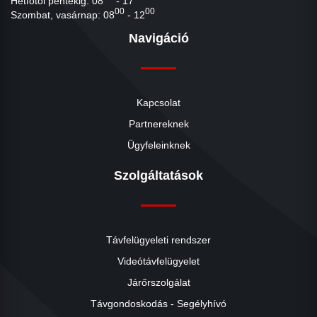
Hétfőtől péntekig: 08
- 17
00
00
Szombat, vasárnap: 08
- 12
Navigáció
Kapcsolat
Partnereknek
Ügyfeleinknek
Szolgáltatások
Távfelügyeleti rendszer
Videótávfelügyelet
Járőrszolgálat
Távgondoskodás - Segélyhívó