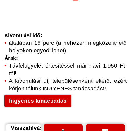
Kivonulási idő:
általában 15 perc (a nehezen megközelíthető
helyeken egyedi lehet)
Árak:
Távfelügyelet értesítéssel már havi 1.950 Ft-
tól!
A kivonulási díj településenként eltérő, ezért
kérjen tőlünk INGYENES tanácsadást!
Ingyenes tanácsadás
Visszahívás