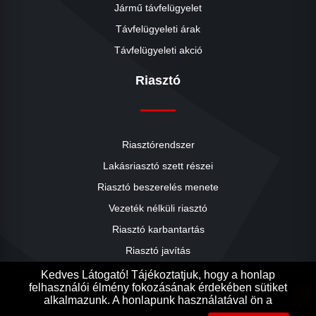
Jármű távfelügyelet
Távfelügyeleti árak
Távfelügyeleti akció
Riasztó
Riasztórendszer
Lakásriasztó szett részei
Riasztó beszerelés menete
close
Vezeték nélküli riasztó
Riasztó karbantartás
Riasztó javítás
Riasztók árai
Kedves Látogató! Tájékoztatjuk, hogy a honlap
felhasználói élmény fokozásának érdekében sütiket
Riasztó akció
search
alkalmazunk. A honlapunk használatával ön a