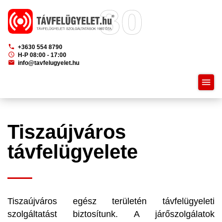
phone
+3630 554 8790
schedule
H-P 08:00 - 17:00
mail
info@tavfelugyelet.hu
menu
Tiszaújváros
távfelügyelete
Tiszaújváros egész területén távfelügyeleti
szolgáltatást biztosítunk. A járőszolgálatok