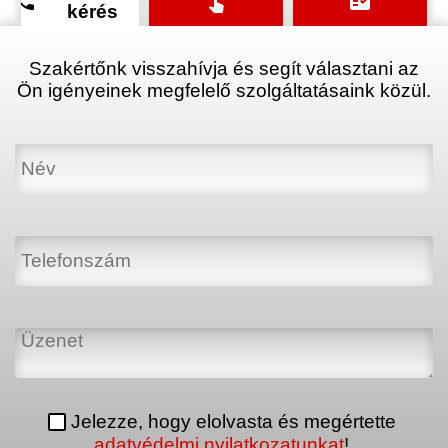
phone
touch_app
fact_check
kérés
Szakértőnk visszahívja és segít választani az
Ön igényeinek megfelelő szolgáltatásaink közül.
Jelezze, hogy elolvasta és megértette
adatvédelmi nyilatkozatunkat
!