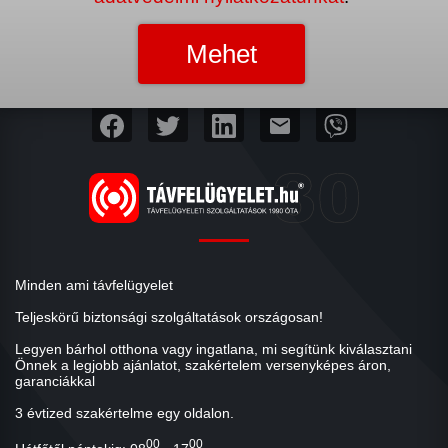
mail
Minden ami távfelügyelet
Teljeskörű biztonsági szolgáltatások országosan!
Legyen bárhol otthona vagy ingatlana, mi segítünk kiválasztani
Önnek a legjobb ajánlatot, szakértelem versenyképes áron,
garanciákkal
3 évtized szakértelme egy oldalon.
00
00