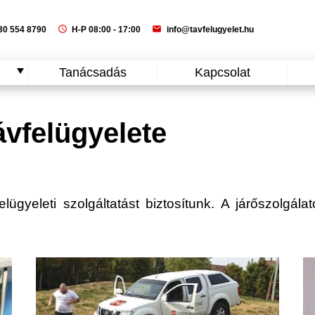
schedule
mail
0 554 8790
H-P 08:00 - 17:00
info@tavfelugyelet.hu
Tanácsadás
Kapcsolat
vfelügyelete
gyeleti szolgáltatást biztosítunk. A járőszolgálat