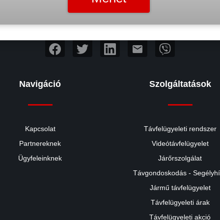
mail
Navigáció
Szolgáltatások
Kapcsolat
Távfelügyeleti rendszer
Partnereknek
Videótávfelügyelet
Ügyfeleinknek
Járőrszolgálat
Távgondoskodás - Segélyh
Jármű távfelügyelet
Távfelügyeleti árak
Távfelügyeleti akció