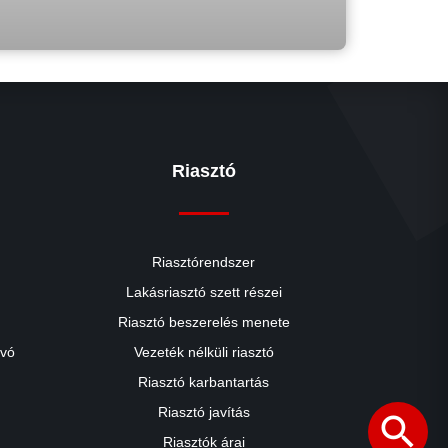
Riasztó
Riasztórendszer
Lakásriasztó szett részei
Riasztó beszerelés menete
close
ívó
Vezeték nélküli riasztó
Riasztó karbantartás
Riasztó javítás
search
Riasztók árai