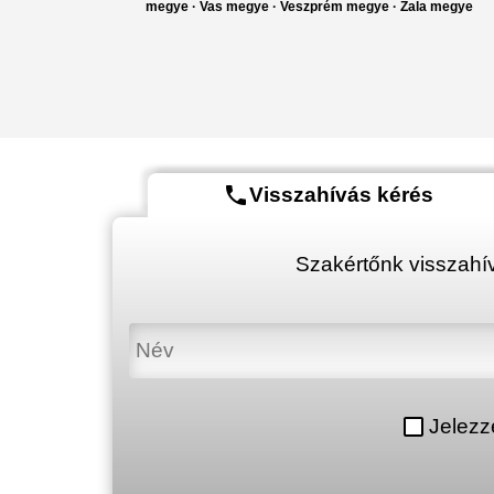
megye
·
Vas megye
·
Veszprém megye
·
Zala megye
phone
Visszahívás kérés
Szakértőnk visszahív
Jelezz