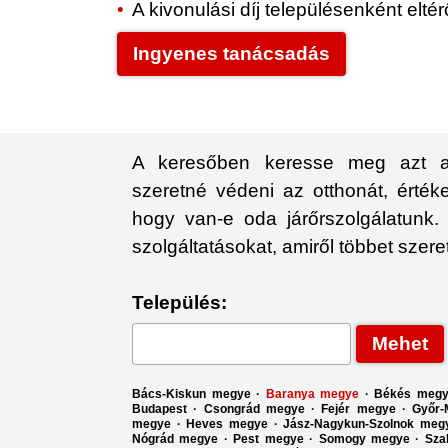
A kivonulási díj településenként elt
Ingyenes tanácsadás
A keresőben keresse meg azt a 
szeretné védeni az otthonát, érték
hogy van-e oda járőrszolgálatunk. 
szolgáltatásokat, amiről többet szer
Település:
Bács-Kiskun megye
·
Baranya megye
·
Békés meg
Budapest
·
Csongrád megye
·
Fejér megye
·
Győr-
megye
·
Heves megye
·
Jász-Nagykun-Szolnok meg
Nógrád megye
·
Pest megye
·
Somogy megye
·
Sza