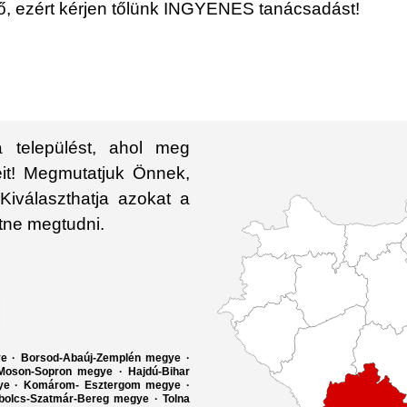
érő, ezért kérjen tőlünk INGYENES tanácsadást!
települést, ahol meg
eit! Megmutatjuk Önnek,
Kiválaszthatja azokat a
etne megtudni.
ye
·
Borsod-Abaúj-Zemplén megye
·
Moson-Sopron megye
·
Hajdú-Bihar
ye
·
Komárom- Esztergom megye
·
bolcs-Szatmár-Bereg megye
·
Tolna