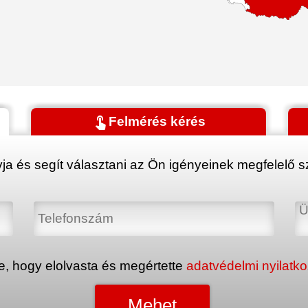
touch_app
Felmérés kérés
ja és segít választani az Ön igényeinek megfelelő sz
e, hogy elolvasta és megértette
adatvédelmi nyilatk