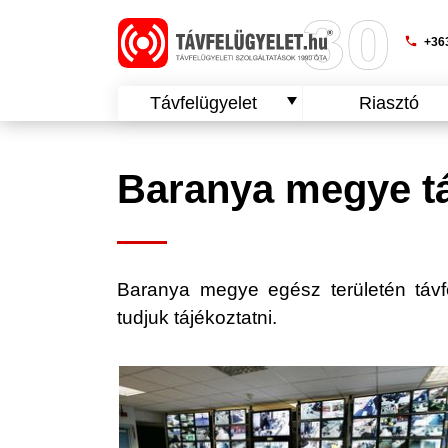
phone
+363
Távfelügyelet
Riasztó
Baranya megye tá
Baranya megye egész területén távfelü
tudjuk tájékoztatni.