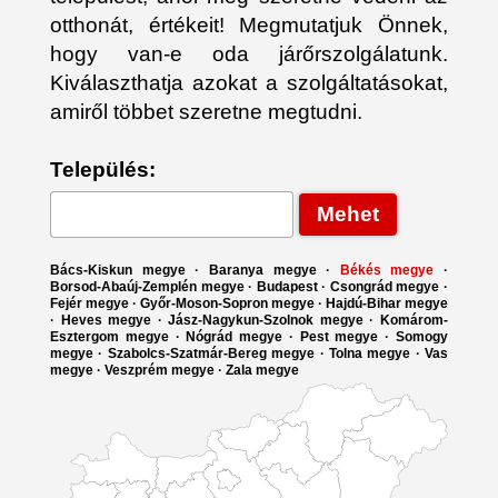
otthonát, értékeit! Megmutatjuk Önnek,
hogy van-e oda járőrszolgálatunk.
Kiválaszthatja azokat a szolgáltatásokat,
amiről többet szeretne megtudni.
Település:
Bács-Kiskun megye
·
Baranya megye
·
Békés megye
·
Borsod-Abaúj-Zemplén megye
·
Budapest
·
Csongrád megye
·
Fejér megye
·
Győr-Moson-Sopron megye
·
Hajdú-Bihar megye
·
Heves megye
·
Jász-Nagykun-Szolnok megye
·
Komárom-
Esztergom megye
·
Nógrád megye
·
Pest megye
·
Somogy
megye
·
Szabolcs-Szatmár-Bereg megye
·
Tolna megye
·
Vas
megye
·
Veszprém megye
·
Zala megye