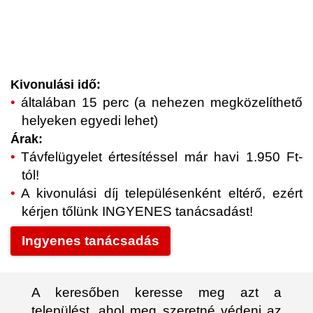
Kivonulási idő:
általában 15 perc (a nehezen megközelíthető
helyeken egyedi lehet)
Árak:
Távfelügyelet értesítéssel már havi 1.950 Ft-
tól!
A kivonulási díj településenként eltérő, ezért
kérjen tőlünk INGYENES tanácsadást!
Ingyenes tanácsadás
A keresőben keresse meg azt a
települést, ahol meg szeretné védeni az