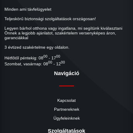
Minden ami távfelügyelet
Teljeskörű biztonsági szolgáltatások országosan!
Legyen bárhol otthona vagy ingatlana, mi segítünk kiválasztani
Önnek a legjobb ajánlatot, szakértelem versenyképes áron,
garanciákkal
3 évtized szakértelme egy oldalon.
00
00
Hétfőtől péntekig: 08
- 17
00
00
Szombat, vasárnap: 08
- 12
Navigáció
Kapcsolat
Partnereknek
Ügyfeleinknek
Szolgáltatások