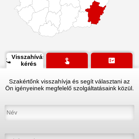
Visszahívás
phone
touch_app
fact_check
kérés
Szakértőnk visszahívja és segít választani az
Ön igényeinek megfelelő szolgáltatásaink közül.