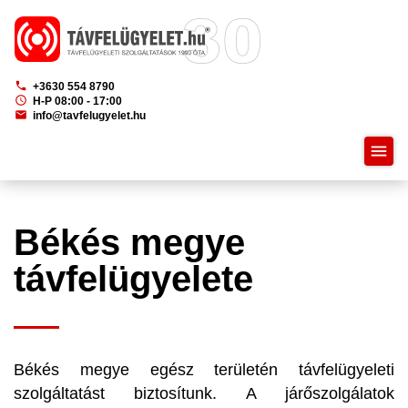
phone
+3630 554 8790
schedule
H-P 08:00 - 17:00
mail
info@tavfelugyelet.hu
menu
Békés megye
távfelügyelete
Békés megye egész területén távfelügyeleti
szolgáltatást biztosítunk. A járőszolgálatok