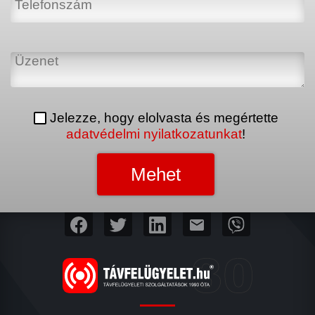
Jelezze, hogy elolvasta és megértette
adatvédelmi nyilatkozatunkat
!
mail